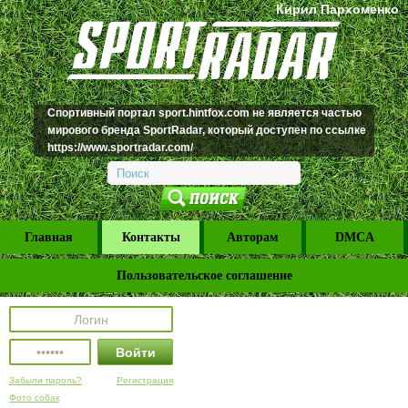
Кирил Пархоменко
Спортивный портал sport.hintfox.com не является частью
мирового бренда
SportRadar
, который доступен по ссылке
https://www.sportradar.com/
Главная
Контакты
Авторам
DMCA
Пользовательское соглашение
Забыли пароль?
Регистрация
Фото собак